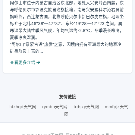
阿尔山市位于内蒙古自治区东北部，地处大兴安岭西南麓，东
与呼伦贝尔市鄂温克族自治旗接壤，南与兴安盟科尔沁右翼前
旗毗邻，西连蒙古国，北靠呼伦贝尔市新巴尔虎左旗，地理坐
标介于北纬46°38′—47°37′、东经119°28′—121°23′之间，属
寒温带大陆性季风气候，年均气温约-2.8℃，冬季漫长寒冷，
夏季凉爽湿润。
“阿尔山”系蒙古语“热泉”之意，因境内拥有亚洲最大的地表冷
矿泉群及丰富的...
查看更多介绍
友情链接
htzhqd天气网
rymbh天气网
trdsxy天气网
mmfpjz天气
网