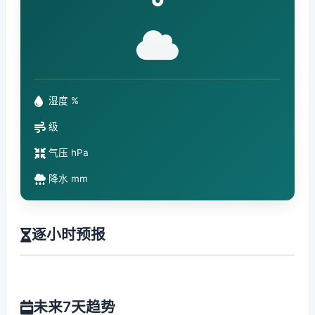
°
湿度 %
级
气压 hPa
降水 mm
逐小时预报
未来7天趋势