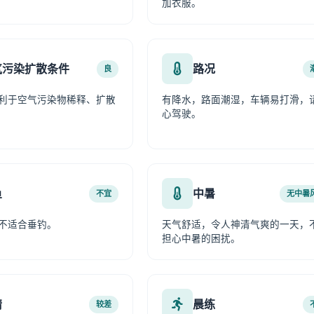
加衣服。
气污染扩散条件
路况
良
利于空气污染物稀释、扩散
有降水，路面潮湿，车辆易打滑，
心驾驶。
鱼
中暑
不宜
无中暑
不适合垂钓。
天气舒适，令人神清气爽的一天，
担心中暑的困扰。
情
晨练
较差