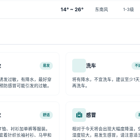
14° ~ 26°
东南风
1-3级
敏
洗车
易发
不
诱发过敏，有降水，最好穿
将有降水，不宜洗车，建议至少1天
预防感冒可能引发的过敏。
再洗车。
衣
感冒
舒适
T恤、衬衫加单裤等服装。
相对于今天将会出现大幅度降温，
宜着针织长袖衬衫、马甲和
湿度较大，易发生感冒，请注意适