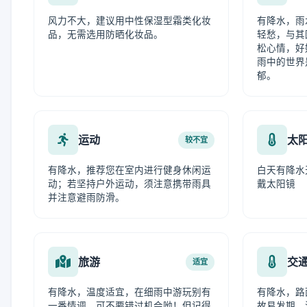
风力不大，建议用中性保湿型霜类化妆
有降水，雨
品，无需选用防晒化妆品。
轻愁，与其
松心情，好
雨中的世界
郁。
运动
太
较不宜
有降水，推荐您在室内进行健身休闲运
白天有降水
动；若坚持户外运动，须注意携带雨具
戴太阳镜
并注意避雨防滑。
旅游
交
适宜
有降水，温度适宜，在细雨中游玩别有
有降水，路
一番情调，可不要错过机会呦！但记得
故易发期，