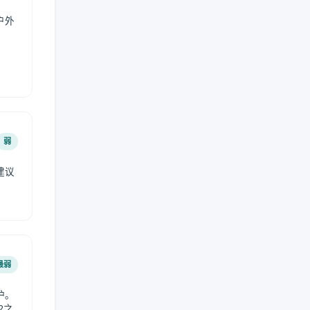
户外
弱
建议
。
最弱
护。
2之