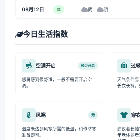
08月12日
阴
|
阴
优
今日生活指数
空调开启
过
较少开启
您将感到很舒适，一般不需要开启空
天气条件易
调。
长衣长裤，
风寒
穿
无
温度未达到风寒所需的低温，稍作防寒
建议着长袖
准备即可。
年老体弱者