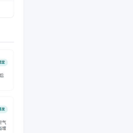
适宜
后
易发
空气
当增