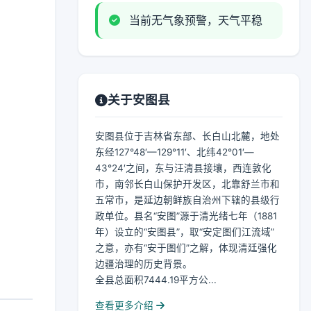
当前无气象预警，天气平稳
关于安图县
安图县位于吉林省东部、长白山北麓，地处
东经127°48′—129°11′、北纬42°01′—
43°24′之间，东与汪清县接壤，西连敦化
市，南邻长白山保护开发区，北靠舒兰市和
五常市，是延边朝鲜族自治州下辖的县级行
政单位。县名“安图”源于清光绪七年（1881
年）设立的“安图县”，取“安定图们江流域”
之意，亦有“安于图们”之解，体现清廷强化
边疆治理的历史背景。
全县总面积7444.19平方公...
查看更多介绍