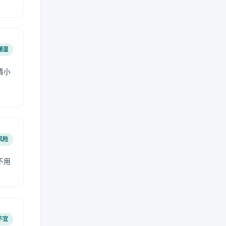
潮湿
请小
风险
不用
不宜