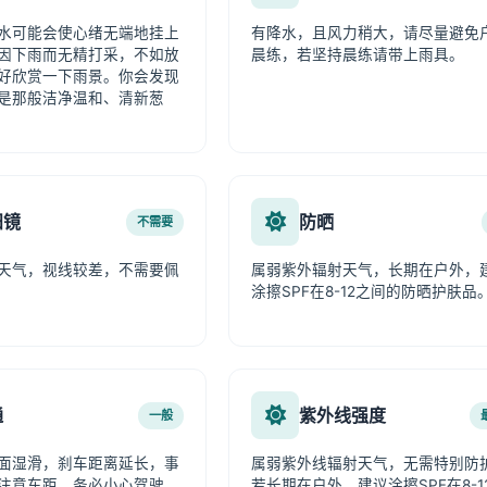
水可能会使心绪无端地挂上
有降水，且风力稍大，请尽量避免
因下雨而无精打采，不如放
晨练，若坚持晨练请带上雨具。
好欣赏一下雨景。你会发现
是那般洁净温和、清新葱
阳镜
防晒
不需要
天气，视线较差，不需要佩
属弱紫外辐射天气，长期在户外，
涂擦SPF在8-12之间的防晒护肤品
通
紫外线强度
一般
面湿滑，刹车距离延长，事
属弱紫外线辐射天气，无需特别防
注意车距，务必小心驾驶。
若长期在户外，建议涂擦SPF在8-1