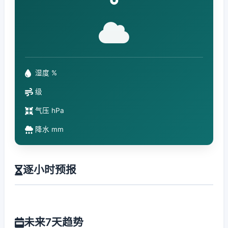
°
湿度 %
级
气压 hPa
降水 mm
逐小时预报
未来7天趋势