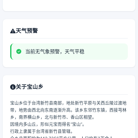
天气预警
当前无气象预警，天气平稳
关于宝山乡
宝山乡位于台湾新竹县南部，地处新竹平原与关西丘陵过渡地
带，地势由西北向东南逐渐升高。该乡东邻竹东镇，西接芎林
乡，南界横山乡，北与新竹市、香山区相望。
因境内多山丘，形似元宝而得名“宝山”。
行政上隶属于台湾省新竹县管辖。