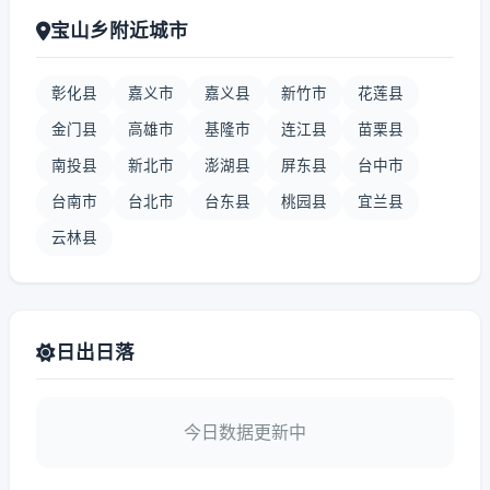
宝山乡附近城市
彰化县
嘉义市
嘉义县
新竹市
花莲县
金门县
高雄市
基隆市
连江县
苗栗县
南投县
新北市
澎湖县
屏东县
台中市
台南市
台北市
台东县
桃园县
宜兰县
云林县
日出日落
今日数据更新中