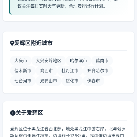
议关注每日实时天气更新，合理安排出行计划。
爱辉区附近城市
大庆市
大兴安岭地区
哈尔滨市
鹤岗市
佳木斯市
鸡西市
牡丹江市
齐齐哈尔市
七台河市
双鸭山市
绥化市
伊春市
关于爱辉区
爱辉区位于黑龙江省西北部，地处黑龙江中游右岸，北与俄罗
斯阿穆尔州隔江相望，边境线长138公里，是中俄边境重要口