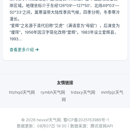
岸区域。地理坐标介于东经126°09′—127°50′、北纬49°03′—
50°33′之间，属寒温带大陆性季风气候，四季分明，冬季寒冷
漫长。
“爱辉”之名源于清代旧称“艾虎”（满语意为“母貂”），后演变为
“瑷珲”，1956年因汉字简化改称“爱辉”。1983年设立爱辉县，
1993...
查看更多介绍
友情链接
htzhqd天气网
rymbh天气网
trdsxy天气网
mmfpjz天气
网
© 2026 hexxsf天气网.
蜀ICP备2025153985号-1
数据更新：08月07日 19:30 | 数据来源：腾讯官网API