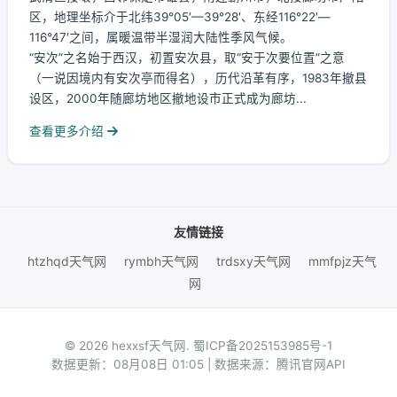
区，地理坐标介于北纬39°05′—39°28′、东经116°22′—
116°47′之间，属暖温带半湿润大陆性季风气候。
“安次”之名始于西汉，初置安次县，取“安于次要位置”之意
（一说因境内有安次亭而得名），历代沿革有序，1983年撤县
设区，2000年随廊坊地区撤地设市正式成为廊坊...
查看更多介绍
友情链接
htzhqd天气网
rymbh天气网
trdsxy天气网
mmfpjz天气
网
© 2026 hexxsf天气网.
蜀ICP备2025153985号-1
数据更新：08月08日 01:05 | 数据来源：腾讯官网API