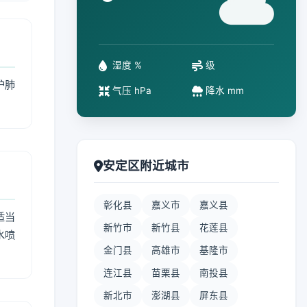
°
湿度 %
级
护肺
气压 hPa
降水 mm
安定区附近城市
彰化县
嘉义市
嘉义县
适当
新竹市
新竹县
花莲县
水喷
金门县
高雄市
基隆市
连江县
苗栗县
南投县
新北市
澎湖县
屏东县