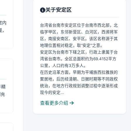
关于安定区
室内
台湾省台南市安定区位于台南市西北部，北
暖，
临学甲区，东邻新营区、白河区，西濒将军
区，南接安南区、安平区。该区名称源于其
地理位置相对稳定，取“安定”之意。
安定区为台南市下辖之区，行政上隶属于台
湾省台南市。全区总面积约为69.4152平方
公里，人口约有3万多人。
在历史沿革方面，早期为平埔族西拉雅族的
聚居地，后历经清朝、日据时期等不同政权
统治，在地方行政规划调整过程中逐渐形成
午精
现今的安定...
到充
查看更多介绍