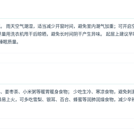
。 雨天空气潮湿，适当减少开窗时间，避免室内潮气加重；可开启
尽量用洗衣机甩干后晾晒，避免长时间阴干产生异味。 起居上建议早
高睡眠质量。
、姜枣茶、小米粥等暖胃暖身食物； 少吃生冷、寒凉食物，避免刺
燥易上火，可多吃雪梨、银耳、百合、蜂蜜等润肺润燥食物，减少辛