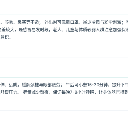
、咳嗽、鼻塞等不适； 外出时可佩戴口罩，减少冷风与粉尘刺激；
温差较大，是感冒易发时段，老人、儿童与体质较弱人群注意加强保
护意识。
、远眺，缓解颈椎与眼部疲劳； 午后可小憩15-30分钟，提升下
舒缓压力。 尽量减少熬夜，保证每晚7-8小时睡眠，让身体器官得