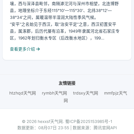
壤，西与深泽县毗邻，南隔滹沱河与深州市相望，北连博野
县，地理坐标介于东经115°10′—115°30′、北纬38°12′—
38°34′之间，属暖温带半湿润大陆性季风气候。
“安平”之名始见于西汉，取“治安平定”之意，西汉初置安平
县，属涿郡，后历代屡有沿革，1949年隶属河北省石家庄专
区，1962年划归衡水专区（后改衡水地区），199...
查看更多介绍
友情链接
htzhqd天气网
rymbh天气网
trdsxy天气网
mmfpjz天气
网
© 2026 hexxsf天气网.
蜀ICP备2025153985号-1
数据更新：08月07日 23:55 | 数据来源：腾讯官网API