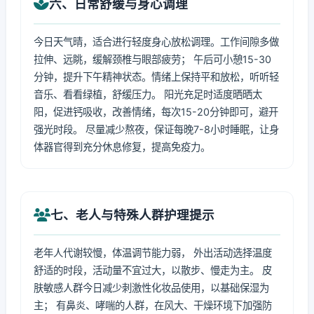
六、日常舒缓与身心调理
今日天气晴，适合进行轻度身心放松调理。工作间隙多做
拉伸、远眺，缓解颈椎与眼部疲劳； 午后可小憩15-30
分钟，提升下午精神状态。情绪上保持平和放松，听听轻
音乐、看看绿植，舒缓压力。 阳光充足时适度晒晒太
阳，促进钙吸收，改善情绪，每次15-20分钟即可，避开
强光时段。 尽量减少熬夜，保证每晚7-8小时睡眠，让身
体器官得到充分休息修复，提高免疫力。
七、老人与特殊人群护理提示
老年人代谢较慢，体温调节能力弱， 外出活动选择温度
舒适的时段，活动量不宜过大，以散步、慢走为主。 皮
肤敏感人群今日减少刺激性化妆品使用，以基础保湿为
主； 有鼻炎、哮喘的人群，在风大、干燥环境下加强防