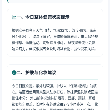
一、今日整体健康状态提示
根据安平县今日天气（晴、气温32℃、湿度48%、东南
风4-5级）， 温湿度适宜，身体舒适度较高，重点保持规
律作息、适度运动、均衡饮食即可； 昼夜温差变化会影
响免疫力，建议根据气温及时增减衣物，减少受凉风险。
二、护肤与化妆建议
今日日照充足，紫外线较强，护肤以「保湿+防晒」为核
心。洁面后使用清爽型爽肤水打底，涂抹保湿乳液或面霜
锁住水分； 外出前务必涂抹防晒霜，面部、颈部、耳后
都要均匀覆盖，长时间在外建议每2-3小时补涂一次。 化