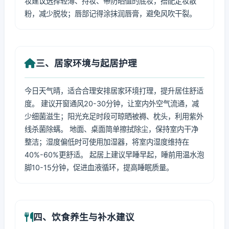
妆建议选择轻薄、持妆、带防晒值的底妆，搭配定妆散
粉，减少脱妆；唇部记得涂抹润唇膏，避免风吹干裂。
三、居家环境与起居护理
今日天气晴，适合合理安排居家环境打理，提升居住舒适
度。 建议开窗通风20-30分钟，让室内外空气流通，减
少细菌滋生；阳光充足时段可晾晒被褥、枕头，利用紫外
线杀菌除螨。 地面、桌面简单擦拭除尘，保持室内干净
整洁；湿度偏低时可使用加湿器，将室内湿度维持在
40%-60%更舒适。 起居上建议早睡早起，睡前用温水泡
脚10-15分钟，促进血液循环，提高睡眠质量。
四、饮食养生与补水建议