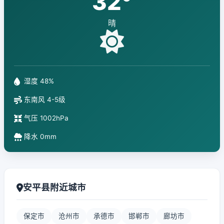
32°
晴
湿度 48%
东南风 4-5级
气压 1002hPa
降水 0mm
安平县附近城市
保定市
沧州市
承德市
邯郸市
廊坊市