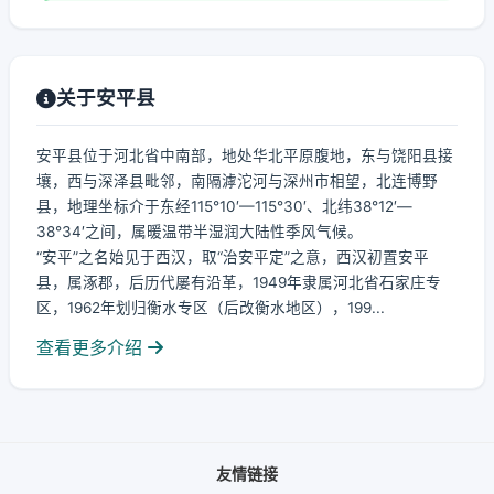
关于安平县
安平县位于河北省中南部，地处华北平原腹地，东与饶阳县接
壤，西与深泽县毗邻，南隔滹沱河与深州市相望，北连博野
县，地理坐标介于东经115°10′—115°30′、北纬38°12′—
38°34′之间，属暖温带半湿润大陆性季风气候。
“安平”之名始见于西汉，取“治安平定”之意，西汉初置安平
县，属涿郡，后历代屡有沿革，1949年隶属河北省石家庄专
区，1962年划归衡水专区（后改衡水地区），199...
查看更多介绍
友情链接