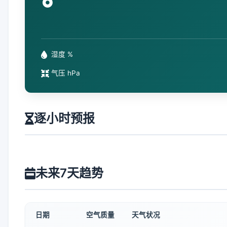
°
湿度 %
气压 hPa
逐小时预报
未来7天趋势
日期
空气质量
天气状况