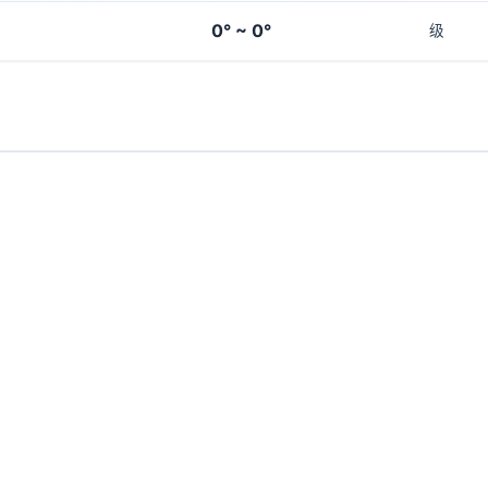
0° ~ 0°
级