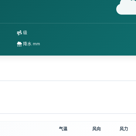
级
降水 mm
气温
风向
风力