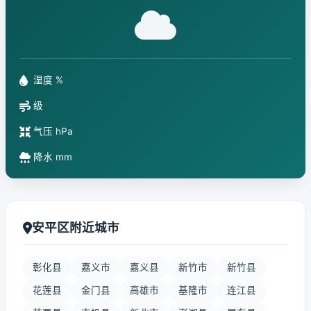
湿度 %
级
气压 hPa
降水 mm
安平区附近城市
彰化县
嘉义市
嘉义县
新竹市
新竹县
花莲县
金门县
高雄市
基隆市
连江县