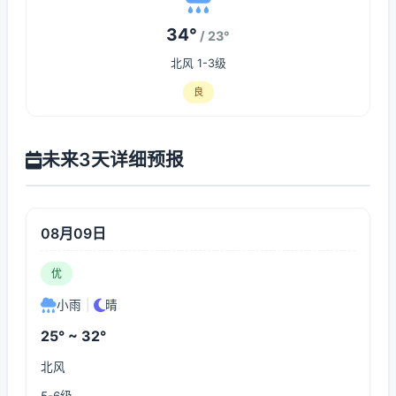
34°
/ 23°
北风 1-3级
良
未来3天详细预报
08月09日
优
小雨
|
晴
25° ~ 32°
北风