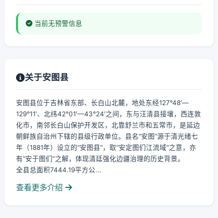
当前无预警信息
关于安图县
安图县位于吉林省东部、长白山北麓，地处东经127°48′—
129°11′、北纬42°01′—43°24′之间，东与汪清县接壤，西连敦
化市，南邻长白山保护开发区，北靠舒兰市和五常市，是延边
朝鲜族自治州下辖的县级行政单位。县名“安图”源于清光绪七
年（1881年）设立的“安图县”，取“安定图们江流域”之意，亦
有“安于图们”之解，体现清廷强化边疆治理的历史背景。
全县总面积7444.19平方公...
查看更多介绍