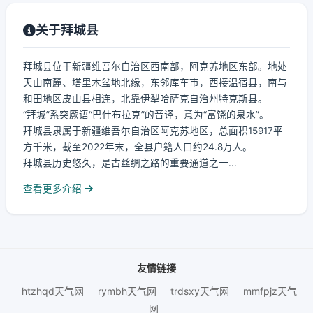
关于拜城县
拜城县位于新疆维吾尔自治区西南部，阿克苏地区东部。地处
天山南麓、塔里木盆地北缘，东邻库车市，西接温宿县，南与
和田地区皮山县相连，北靠伊犁哈萨克自治州特克斯县。
“拜城”系突厥语“巴什布拉克”的音译，意为“富饶的泉水”。
拜城县隶属于新疆维吾尔自治区阿克苏地区，总面积15917平
方千米，截至2022年末，全县户籍人口约24.8万人。
拜城县历史悠久，是古丝绸之路的重要通道之一...
查看更多介绍
友情链接
htzhqd天气网
rymbh天气网
trdsxy天气网
mmfpjz天气
网