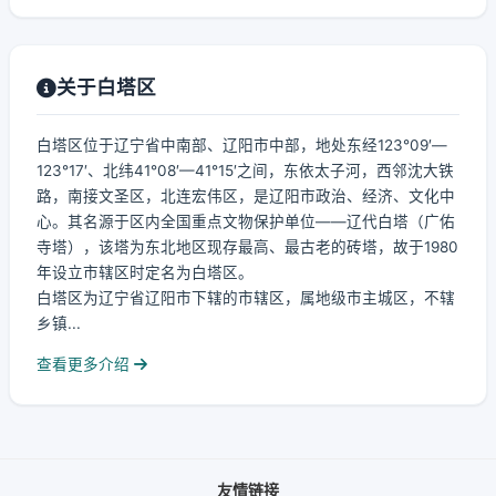
关于白塔区
白塔区位于辽宁省中南部、辽阳市中部，地处东经123°09′—
123°17′、北纬41°08′—41°15′之间，东依太子河，西邻沈大铁
路，南接文圣区，北连宏伟区，是辽阳市政治、经济、文化中
心。其名源于区内全国重点文物保护单位——辽代白塔（广佑
寺塔），该塔为东北地区现存最高、最古老的砖塔，故于1980
年设立市辖区时定名为白塔区。
白塔区为辽宁省辽阳市下辖的市辖区，属地级市主城区，不辖
乡镇...
查看更多介绍
友情链接