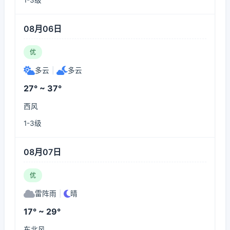
1-3级
08月06日
优
多云
|
多云
27° ~ 37°
西风
1-3级
08月07日
优
雷阵雨
|
晴
17° ~ 29°
东北风