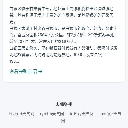
白银区位于甘肃省中部，地处黄土高原和腾格里沙漠过渡地
带。其名称源于境内丰富的矿产资源，尤其是银矿的开采历
史。
白银区隶属于甘肃省白银市，是白银市的政治、经济、文化中
心。全区总面积2564平方公里，辖2乡3镇、2个街道办事处，
截至2022年末，常住人口约31.8万人。
白银区历史悠久，早在新石器时代就有人类活动。秦汉时期属
北地郡管辖，明清时期为靖远县地，1956年设立白银市，
198...
查看完整介绍
友情链接
htzhqd天气网
rymbh天气网
trdsxy天气网
mmfpjz天气
网