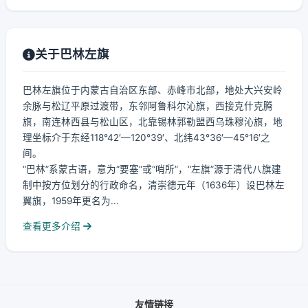
关于巴林左旗
巴林左旗位于内蒙古自治区东部、赤峰市北部，地处大兴安岭
余脉与松辽平原过渡带，东邻阿鲁科尔沁旗，西接克什克腾
旗，南连林西县与松山区，北靠锡林郭勒盟西乌珠穆沁旗，地
理坐标介于东经118°42′—120°39′、北纬43°36′—45°16′之
间。
“巴林”系蒙古语，意为“要塞”或“哨所”，“左旗”源于清代八旗建
制中按方位划分的行政命名，清崇德元年（1636年）设巴林左
翼旗，1959年更名为...
查看更多介绍
友情链接