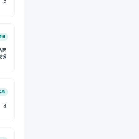
，以
湿滑
路面
减慢
风险
，可