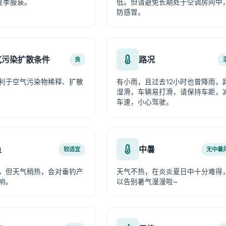
夏季服装。
低。但请避免长期处于空调房间中
防感冒。
气污染扩散条件
路况
良
利于空气污染物稀释、扩散
有小雨，且过去12小时也曾降雨，
湿滑，车辆易打滑，请保持车距，
车速，小心驾驶。
鱼
中暑
较适宜
无中暑
，但天气稍热，会对垂钓产
天气不热，在炎炎夏日中十分难得
响。
以告别暑气漫漫啦~