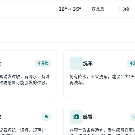
26° ~ 35°
西北风
1-3级
敏
洗车
不易发
不
易诱发过敏，有降水，特殊
将有降水，不宜洗车，建议至少1天
预防感冒可能引发的过敏。
再洗车。
衣
感冒
热
议着短裙、短裤、短薄外
各项气象条件适宜，发生感冒几率