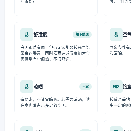
准备即可。
套、T恤等
舒适度
空
较不舒适
白天虽然有雨，但仍无法削弱较高气温
气象条件有
带来的暑意，同时降雨造成湿度加大会
和清除。
您感到有些闷热，不很舒适。
晾晒
钓
不宜
有降水，不适宜晾晒。若需要晾晒，请
较适合垂钓
在室内准备出充足的空间。
生一定的影