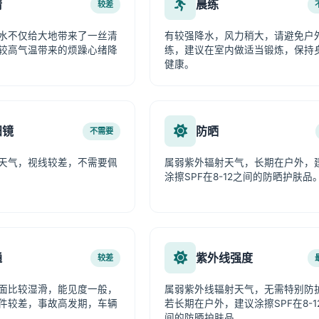
情
晨练
较差
水不仅给大地带来了一丝清
有较强降水，风力稍大，请避免户
较高气温带来的烦躁心绪降
练，建议在室内做适当锻炼，保持
健康。
阳镜
防晒
不需要
天气，视线较差，不需要佩
属弱紫外辐射天气，长期在户外，
涂擦SPF在8-12之间的防晒护肤品
通
紫外线强度
较差
面比较湿滑，能见度一般，
属弱紫外线辐射天气，无需特别防
件较差，事故高发期，车辆
若长期在户外，建议涂擦SPF在8-1
。
间的防晒护肤品。