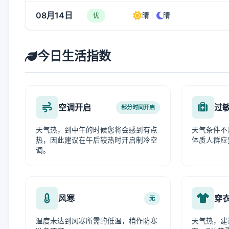
08月14日
晴
|
晴
优
今日生活指数
空调开启
过
部分时间开启
天气热，到中午的时候您将会感到有点
天气条件不
热，因此建议在午后较热时开启制冷空
体质人群应
调。
风寒
穿
无
温度未达到风寒所需的低温，稍作防寒
天气热，建