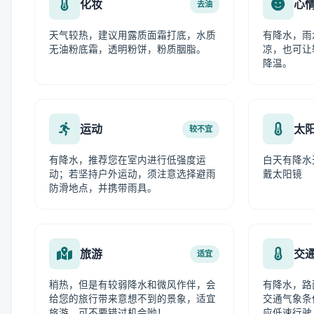
化妆
心
去油
天气较热，建议用露质面霜打底，水质
有降水，雨
无油粉底霜，透明粉饼，粉质胭脂。
凉，也可让
降温。
运动
太
较不宜
有降水，推荐您在室内进行低强度运
白天有降水
动；若坚持户外运动，须注意选择避雨
戴太阳镜
防滑地点，并携带雨具。
旅游
交
适宜
稍热，但是有较弱降水和微风作伴，会
有降水，路
给您的旅行带来意想不到的景象，适宜
交通气象条
旅游，可不要错过机会呦！
应低速行驶