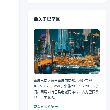
关于巴南区
重庆巴南区位于重庆市南部，地处东经
106°28′～106°56′、北纬29°04′～29°35′之
间。因境内有巴县老城而得名，古为巴国属
地，历史悠久。...
查看更多介绍