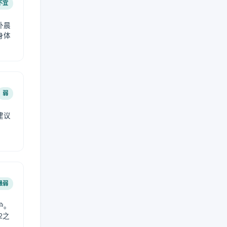
不宜
外晨
身体
弱
建议
。
最弱
护。
2之