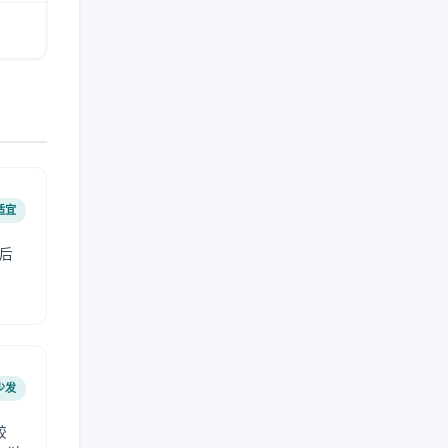
适宜
后
少发
较