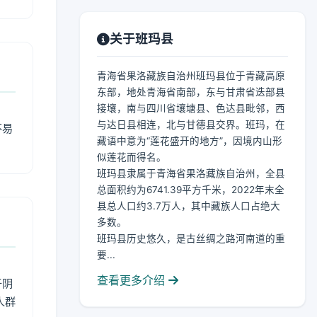
关于班玛县
青海省果洛藏族自治州班玛县位于青藏高原
东部，地处青海省南部，东与甘肃省迭部县
接壤，南与四川省壤塘县、色达县毗邻，西
与达日县相连，北与甘德县交界。班玛，在
不易
藏语中意为“莲花盛开的地方”，因境内山形
似莲花而得名。
班玛县隶属于青海省果洛藏族自治州，全县
总面积约为6741.39平方千米，2022年末全
县总人口约3.7万人，其中藏族人口占绝大
多数。
班玛县历史悠久，是古丝绸之路河南道的重
要...
查看更多介绍
于阴
人群