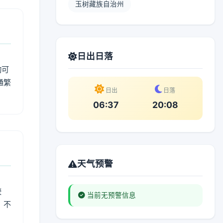
玉树藏族自治州
日出日落
动可
通繁
日出
日落
06:37
20:08
天气预警
较
当前无预警信息
、不