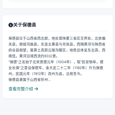
关于保德县
保德县位于山西省西北部，地处晋陕蒙三省区交界处，北依偏
关县，南接河曲县，东连五寨县与岢岚县，西隔黄河与陕西省
府谷县相望，属黄土高原丘陵沟壑区，地势总体呈东北高、西
南低，黄河沿境西流约63公里。
“保德”之名始于北宋景德元年（1004年），取“民安物阜，德
业长保”之意设保德军，金大定二十二年（1182年）升为保德
州，民国元年（1912年）改州为县，沿用至今。
保德县隶属于山西省忻州...
查看完整介绍