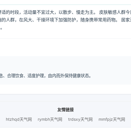
舒适的时段，活动量不宜过大，以散步、慢走为主。 皮肤敏感人群今
喘的人群，在风大、干燥环境下加强防护，随身携带常用药物。 居家
倒。
律作息、合理饮食、适度护理，由内而外保持健康状态。
友情链接
htzhqd天气网
rymbh天气网
trdsxy天气网
mmfpjz天气网