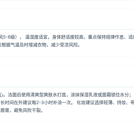
风5-6级）， 温湿度适宜，身体舒适度较高，重点保持规律作息、适
议根据气温及时增减衣物，减少受凉风险。
心。洁面后使用清爽型爽肤水打底，涂抹保湿乳液或面霜锁住水分；
长时间在外建议每2-3小时补涂一次。 化妆建议选择轻薄、持妆、
润唇膏，避免风吹干裂。