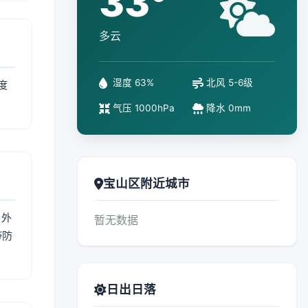
33°
多云
湿度 63%
北风 5-6级
度
气压 1000hPa
降水 0mm
宝山区附近城市
 外
暂无数据
带防
日出日落