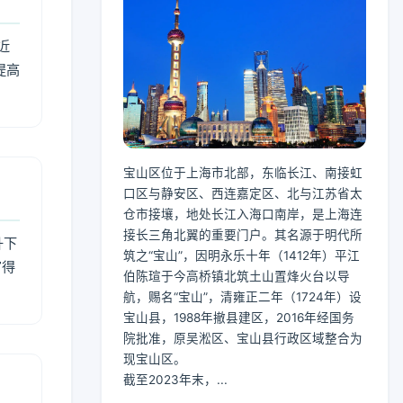
近
提高
宝山区位于上海市北部，东临长江、南接虹
口区与静安区、西连嘉定区、北与江苏省太
仓市接壤，地处长江入海口南岸，是上海连
接长三角北翼的重要门户。其名源于明代所
升下
筑之“宝山”，因明永乐十年（1412年）平江
官得
伯陈瑄于今高桥镇北筑土山置烽火台以导
航，赐名“宝山”，清雍正二年（1724年）设
宝山县，1988年撤县建区，2016年经国务
院批准，原吴淞区、宝山县行政区域整合为
现宝山区。
截至2023年末，...