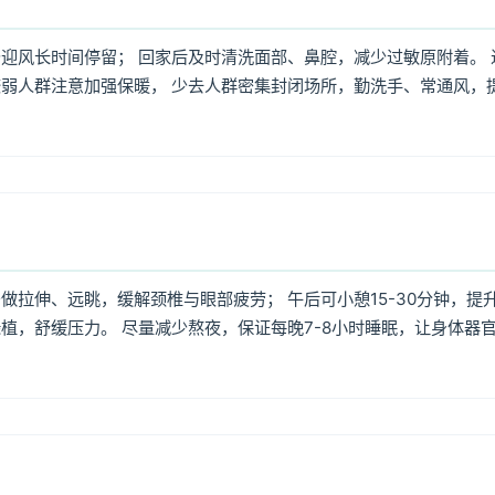
迎风长时间停留； 回家后及时清洗面部、鼻腔，减少过敏原附着。 
弱人群注意加强保暖， 少去人群密集封闭场所，勤洗手、常通风，
拉伸、远眺，缓解颈椎与眼部疲劳； 午后可小憩15-30分钟，提
植，舒缓压力。 尽量减少熬夜，保证每晚7-8小时睡眠，让身体器