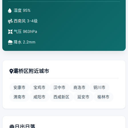
湿度 95%
西南风 3-4级
气压 963hPa
降水 2.2mm
灞桥区附近城市
安康市
宝鸡市
汉中市
商洛市
铜川市
渭南市
咸阳市
西咸新区
延安市
榆林市
日出日落