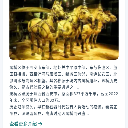
灞桥区位于西安市东部，地处关中平原中部，东与临潼区、蓝
田县接壤，西至浐河与雁塔区、新城区为邻，南连长安区，北
濒渭水与高陵区相望。其名称源于境内古灞桥遗址，该桥历史
悠久，是古代丝绸之路的重要通道之一。
灞桥区隶属于陕西省西安市，总面积327平方千米，截至2022
年末，全区常住人口约60万。
历史沿革悠久，早在新石器时代就有人类活动的痕迹。秦置芷
阳县，汉设霸陵县，隋唐时期因灞桥而兴盛...
查看更多介绍