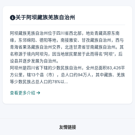
关于阿坝藏族羌族自治州
阿坝藏族羌族自治州位于四川省西北部，地处青藏高原东南
缘，东邻绵阳、德阳等地，南接雅安、甘孜藏族自治州，西与
青海省果洛藏族自治州交界，北连甘肃省甘南藏族自治州。其
名称源于境内阿坝沟，因当地居民聚居于此而得名“阿坝”，后
设县并逐步发展为自治州。
阿坝州是四川省下辖的少数民族自治州，全州总面积83,426平
方公里，辖13个县（市），总人口约94万人，其中藏族、羌族
等少数民族占总人口的78%以...
查看更多介绍
友情链接