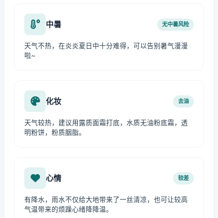
中暑
无中暑风险
天气不热，在炎炎夏日中十分难得，可以告别暑气漫漫
啦~
化妆
去油
天气较热，建议用露质面霜打底，水质无油粉底霜，透
明粉饼，粉质胭脂。
心情
较差
有降水，雨水不仅给大地带来了一丝清凉，也可让较高
气温带来的烦躁心绪降降温。