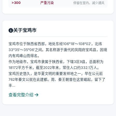
>300
严重污染
停留在室内，减少通风
关于宝鸡市
宝鸡市位于陕西省西部，地处东经106°18′～108°02′，北纬
33°35′～35°06′之间。其名称源于唐代的凤翔府宝鸡县，因境
内有鸡峰山而得名。
作为地级市，宝鸡市隶属于陕西省，下辖3区9县，总面积为
18172平方千米，截至2022年末，常住人口约332.1万人。
宝鸡历史悠久，是华夏文明的重要发祥地之一，早在公元前
762年秦文公就在此建都。周、秦王朝曾在这里崛起，留下了
丰...
查看完整介绍