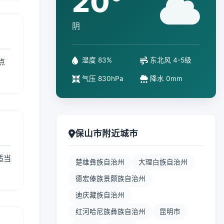
20°
阴
湿度 83%
东北风 4-5级
点
气压 830hPa
降水 0mm
保山市附近城市
适当
楚雄彝族自治州
大理白族自治州
德宏傣族景颇族自治州
迪庆藏族自治州
红河哈尼族彝族自治州
昆明市