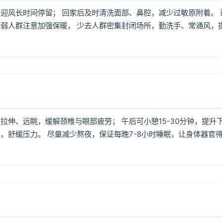
迎风长时间停留； 回家后及时清洗面部、鼻腔，减少过敏原附着。 
弱人群注意加强保暖， 少去人群密集封闭场所，勤洗手、常通风，
伸、远眺，缓解颈椎与眼部疲劳； 午后可小憩15-30分钟，提升
，舒缓压力。 尽量减少熬夜，保证每晚7-8小时睡眠，让身体器官