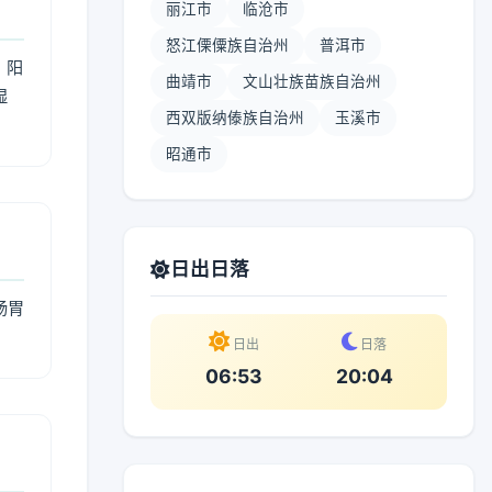
丽江市
临沧市
怒江傈僳族自治州
普洱市
；阳
曲靖市
文山壮族苗族自治州
湿
西双版纳傣族自治州
玉溪市
。
昭通市
日出日落
肠胃
日出
日落
06:53
20:04