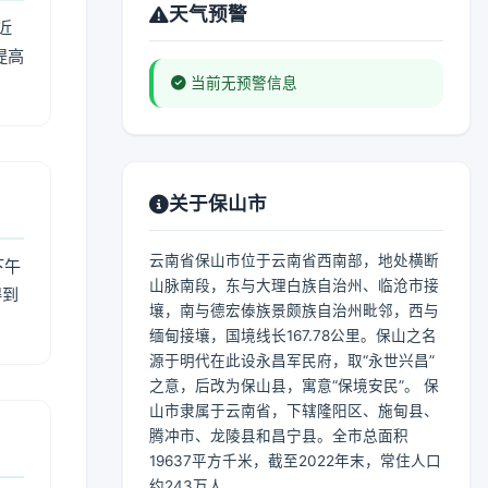
天气预警
近
提高
当前无预警信息
关于保山市
云南省保山市位于云南省西南部，地处横断
下午
山脉南段，东与大理白族自治州、临沧市接
得到
壤，南与德宏傣族景颇族自治州毗邻，西与
缅甸接壤，国境线长167.78公里。保山之名
源于明代在此设永昌军民府，取“永世兴昌”
之意，后改为保山县，寓意“保境安民”。 保
山市隶属于云南省，下辖隆阳区、施甸县、
腾冲市、龙陵县和昌宁县。全市总面积
19637平方千米，截至2022年末，常住人口
约243万人。...