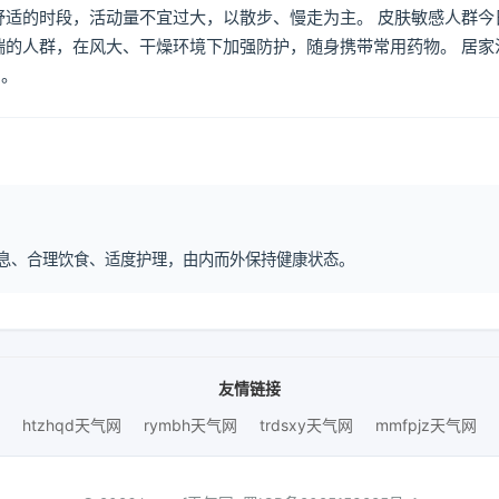
舒适的时段，活动量不宜过大，以散步、慢走为主。 皮肤敏感人群今
喘的人群，在风大、干燥环境下加强防护，随身携带常用药物。 居家
倒。
律作息、合理饮食、适度护理，由内而外保持健康状态。
友情链接
htzhqd天气网
rymbh天气网
trdsxy天气网
mmfpjz天气网