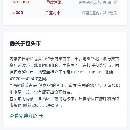
201-300
重度污染
避免户外活动，关闭门窗
>300
严重污染
停留在室内，减少通风
关于包头市
内蒙古自治区包头市位于内蒙古中西部，地处华北平原与蒙古
高原过渡带，北靠阴山山脉，南临黄河，东接呼和浩特市，西
连巴彦淖尔市，地理坐标介于东经103°15′—118°10′、北纬
41°20′—42°40′之间。
“包头”系蒙古语“包克图”的音译，意为“有鹿的地方”，因清代此
地水草丰美、常有鹿群出没而得名。
包头市为内蒙古自治区下辖的地级市，属自治区首府呼和浩特
市辐射圈核心城市，现辖昆...
查看完整介绍