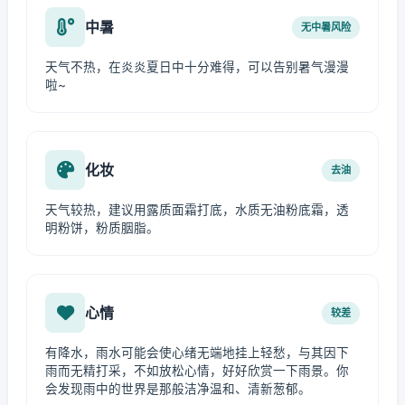
中暑
无中暑风险
天气不热，在炎炎夏日中十分难得，可以告别暑气漫漫
啦~
化妆
去油
天气较热，建议用露质面霜打底，水质无油粉底霜，透
明粉饼，粉质胭脂。
心情
较差
有降水，雨水可能会使心绪无端地挂上轻愁，与其因下
雨而无精打采，不如放松心情，好好欣赏一下雨景。你
会发现雨中的世界是那般洁净温和、清新葱郁。